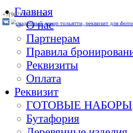
Главная
+7(902)377-53-00
О нас
Партнерам
Правила бронирован
Реквизиты
Оплата
Реквизит
ГОТОВЫЕ НАБОРЫ
Бутафория
Деревянные изделия