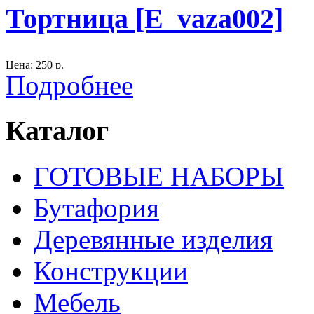
Тортница [E_vaza002]
Цена: 250 р.
Подробнее
Размер:
высота 15 см, диаметр 29 см
Мастериал:
стекло
Каталог
При предоставлении в аренду без крышки, стоимость -200 р.
При заказе 2-х тортовниц или двух подставкок цена каждой под
ГОТОВЫЕ НАБОРЫ
Оформителям - скидки.
Бутафория
300
Деревянные изделия
Конструкции
Мебель