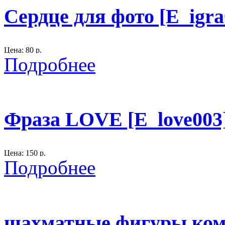
Сердце для фото [E_igra
300
Цена: 80 р.
Подробнее
Размер: высота 56 см., ширина - 51 см.
материал: фанера, лак, акрил.
Рекомендован для фотосессий
Фраза LOVE [E_love003
Отверстие для подвешивания
300
Цена: 150 р.
Подробнее
Размер: см.
материал: фанера, лак, акрил.
шахматные фигуры комп
300