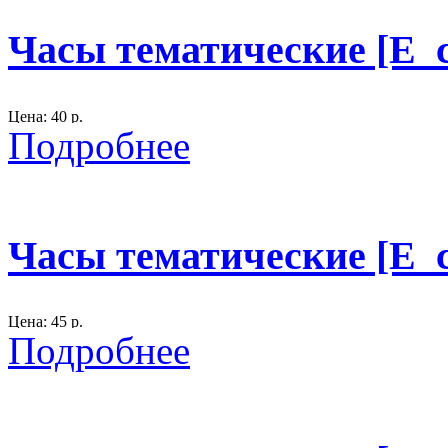
Ручная работа.
Часы тематические [E_c
часы плоские.
300
Цена: 40 р.
Подробнее
Размер: D - 25 см.
материал: фанера, акрил, лак.
цвет - красный
Часы тематические [E_c
Часы плоские
300
Цена: 45 р.
Подробнее
Размер: D - 45 см.
материал: фанера.
ручная работа