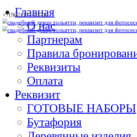
Главная
+7(902)377-53-00
О нас
Партнерам
Правила бронирован
Реквизиты
Оплата
Реквизит
ГОТОВЫЕ НАБОРЫ
Бутафория
Деревянные изделия