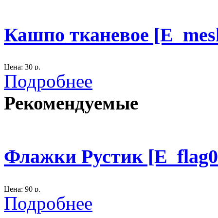
Кашпо тканевое [E_mes
Цена: 30 р.
Подробнее
Размер: высота 19 см., D - 15 см.
Рекомендуемые
материал: мешковина, белое кружево.
300
Флажки Рустик [E_flag0
Цена: 90 р.
Подробнее
Размер: 14х11 см.