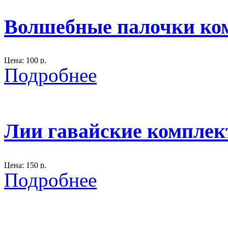
300
Волшебные палочки ком
Цена: 100 р.
Подробнее
Размер: длина 22 см.
6 штук
300
Лии гавайские комплект
Цена: 150 р.
Подробнее
Размер: длина - 52 см. в сложенном положении
Лии разного цвета - 6 штук
300