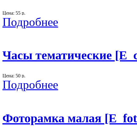
Цена: 55 р.
Подробнее
Размер: D - 45 см.
материал: фанера.
бело-золотой циферблат
Часы тематические [E_c
300
Цена: 50 р.
Подробнее
Размер: D - 45 см.
материал: фанера.
Фоторамка малая [E_fo
300