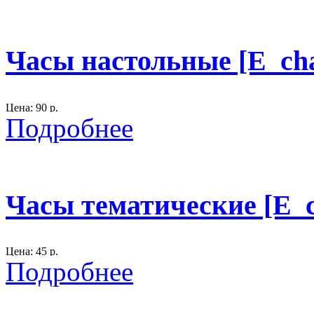
материал: фанера, лак, акрил.
Рекомендован для оформления лесные феи.
Часы настольные [E_ch
Надпись "Домик маленькой феи"
300
Цена: 90 р.
Подробнее
Размер: 25х21 см.
Состарены
Часы тематические [E_c
300
Цена: 45 р.
Подробнее
Размер: D- 25 см.
материал: фанера., акрил, лак.