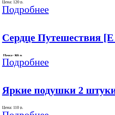
Цена: 120 р.
Подробнее
Размер: D 35 см.
искуственные листья
300
Сердце Путешествия [E_
Цена: 80 р.
Подробнее
Размер
: высота 56 см, ширина 51 см.
Материал
: фанера, декупаж, накладные элементы.
Яркие подушки 2 штуки
300
Цена: 110 р.
Подробнее