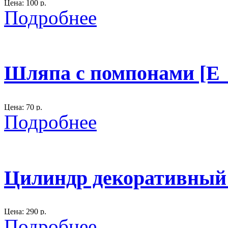
Цена: 100 р.
Подробнее
Размер: высота 13 см., ширина 10 см.
материал: полистоун.
300
Шляпа с помпонами [E_
Цена: 70 р.
Подробнее
Шляпа двухцветная
материал: фетр
Цилиндр декоративный 
300
Цена: 290 р.
Подробнее