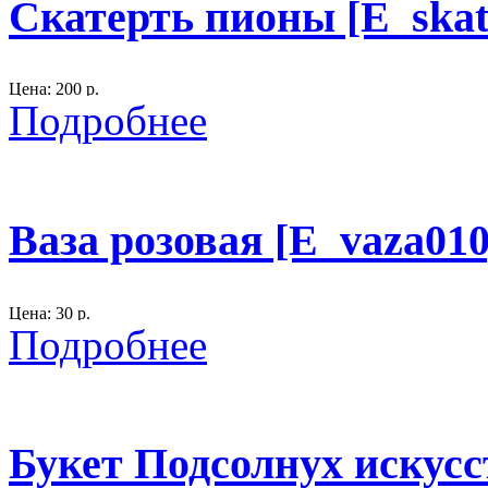
Скатерть пионы [E_skat
Цена: 200 р.
Подробнее
Размер: длина 232 см., ширина - 176 см.
материал: вискоза.
Рекомендован для праздника лесных фей, принцесс
Ваза розовая [E_vaza010
300
Цена: 30 р.
Подробнее
Размер: высота 14 см., D - 11 см.
материал: пластмасса.
Букет Подсолнух искусс
300