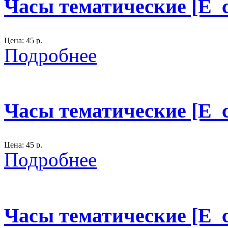
Часы тематические [E_c
300
Цена: 45 р.
Подробнее
Размер: D - 45 см.
материал: фанера.
Часы тематические [E_c
300
Цена: 45 р.
Подробнее
Размер: см.
материал: фанера.
бело-золотой циферблат
Часы тематические [E_c
300