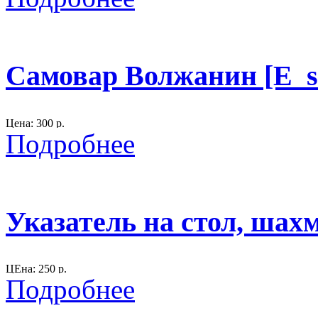
Размер: высота см., ширина - см.
материал: сизаль.
цвет - красный
Самовар Волжанин [E_s
300
Цена: 300 р.
Подробнее
Размер: см.
материал: металл.
Название "Волжанин"
Указатель на стол, шах
300
ЦЕна: 250 р.
Подробнее
Размер
: высота 32, ширина 20
Материал
: дерево