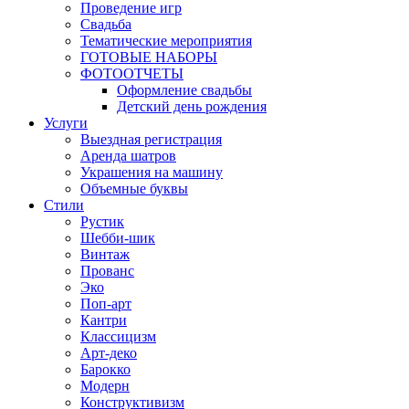
Проведение игр
Свадьба
Тематические мероприятия
ГОТОВЫЕ НАБОРЫ
ФОТООТЧЕТЫ
Оформление свадьбы
Детский день рождения
Услуги
Выездная регистрация
Аренда шатров
Украшения на машину
Объемные буквы
Cтили
Рустик
Шебби-шик
Винтаж
Прованс
Эко
Поп-арт
Кантри
Классицизм
Арт-деко
Барокко
Модерн
Конструктивизм