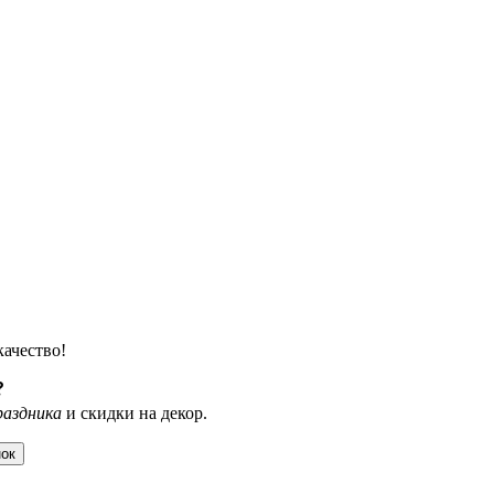
качество!
?
раздника
и скидки на декор.
нок