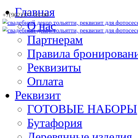
Главная
+7(902)377-53-00
О нас
Партнерам
Правила бронирован
Реквизиты
Оплата
Реквизит
ГОТОВЫЕ НАБОРЫ
Бутафория
Деревянные изделия