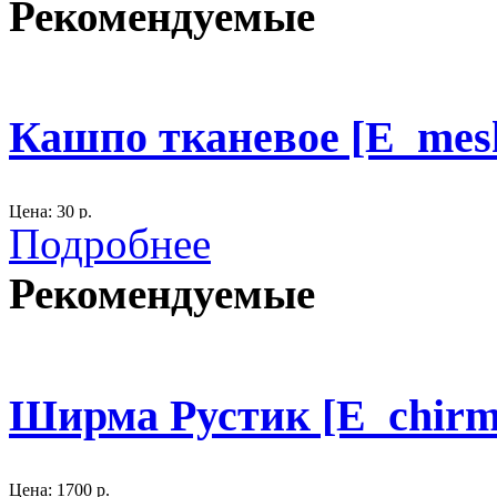
Рекомендуемые
Рекомендованы для фотосессий
300
Кашпо тканевое [E_mes
Цена: 30 р.
Подробнее
Размер: высота 19 см., D - 15 см.
Рекомендуемые
материал: мешковина, белое кружево.
300
Ширма Рустик [E_chirm
Цена: 1700 р.