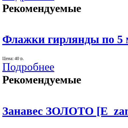
Рекомендуемые
Размер: D 17 см.
300
Флажки гирлянды по 5 м
Цена: 40 р.
Подробнее
Размер одного флажка: 19х15 см.
Рекомендуемые
Длина 1 гирлянды 5 метров .
На одной гирлянде 23 флажка.
материал: плащевая ткань
Занавес ЗОЛОТО [E_zan
300