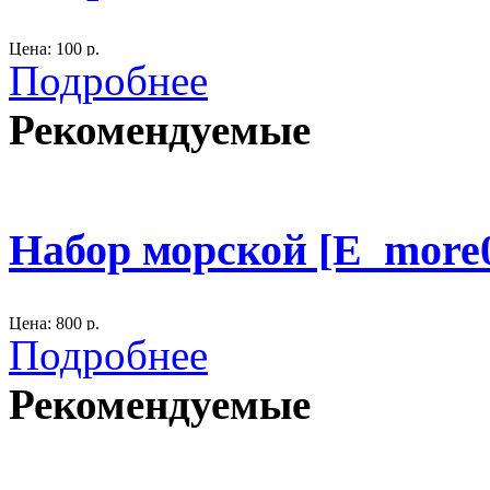
300
Цена: 100 р.
Подробнее
Рекомендуемые
300
Набор морской [E_more
Цена: 800 р.
Подробнее
Штурвал на постаменте, якорь, 3 морских фонаря.
Рекомендуемые
300