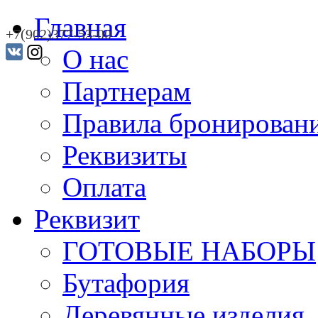
Главная
+7(902)377-53-00
О нас
Партнерам
Правила бронирован
Реквизиты
Оплата
Реквизит
ГОТОВЫЕ НАБОРЫ
Бутафория
Деревянные изделия