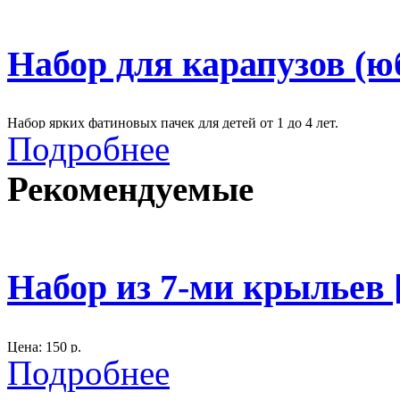
Набор для карапузов (ю
Набор ярких фатиновых пачек для детей от 1 до 4 лет.
Подробнее
Цена: 200 р.
Рекомендуемые
Рекомендован для фотосессий детей от 1 до 4 лет.
Темы: цирк, радуга, первый день рождения
300
Набор из 7-ми крыльев 
Цена: 150 р.
Подробнее
В наборе 7 крыльев, снабжены резинкой, одеваются на спину.