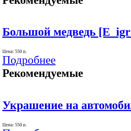
Материал: пластик.
Цвет белый.
300
Большой медведь [E_igr
Цена: 550 р.
Подробнее
Размер: 150х150 см.
Рекомендуемые
Добрый, красивый Мишка.
Украсит детский праздник, особенно если аниматор будет Маш
Украшение на автомобил
300
Цена: 550 р.