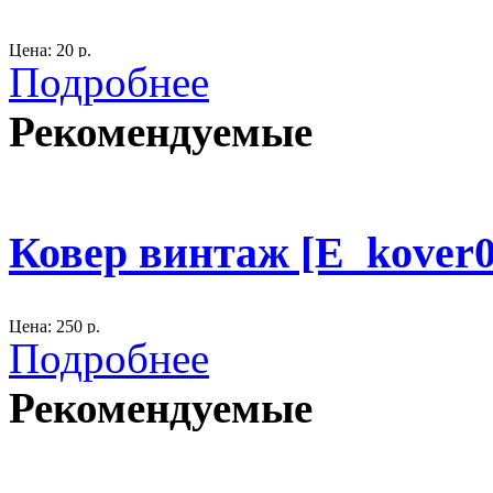
Цена: 20 р.
Подробнее
Размер: длина 290 см., ширина 47 см.
Рекомендуемые
материал: вуаль
При необходимости в большем количестве, оставьте заявку.
300
Ковер винтаж [E_kover0
Цена: 250 р.
Подробнее
Размер: длина 145 м., ширина - 80 м.
Рекомендуемые
материал: хлопок 100%.
Цвет красный, коричневый
300