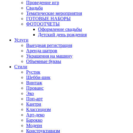
Проведение игр
Свадьба
Тематические мероприятия
ГОТОВЫЕ НАБОРЫ
ФОТООТЧЕТЫ
Оформление свадьбы
Детский день рождения
Услуги
Выездная регистрация
Аренда шатров
Украшения на машину
Объемные буквы
Cтили
Рустик
Шебби-шик
Винтаж
Прованс
Эко
Поп-арт
Кантри
Классицизм
Арт-деко
Барокко
Модерн
Конструктивизм