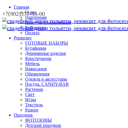
Главная
О нас
+7(902)377-53-00
Партнерам
Правила бронирования
Реквизиты
Оплата
Реквизит
ГОТОВЫЕ НАБОРЫ
Бутафория
Деревянные изделия
Конструкции
Мебель
Навигация
Обрамления
Одежда и аксессуары
Посуда. CANDY-BAR
Растения
Свет
Игры
Текстиль
Разное
Праздник
ФОТОЗОНЫ
Детский праздник