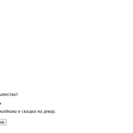
качество!
?
раздника
и скидки на декор.
нок