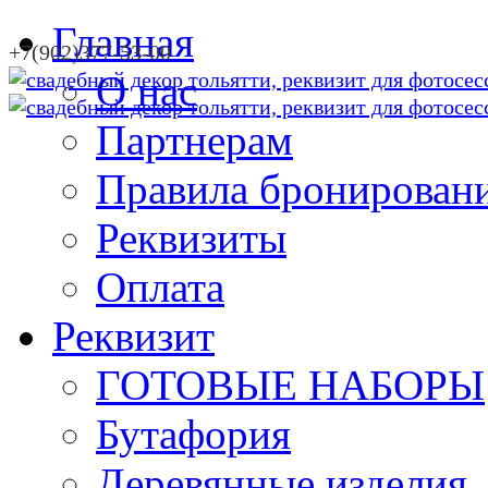
Главная
+7(902)377-53-00
О нас
Партнерам
Правила бронирован
Реквизиты
Оплата
Реквизит
ГОТОВЫЕ НАБОРЫ
Бутафория
Деревянные изделия